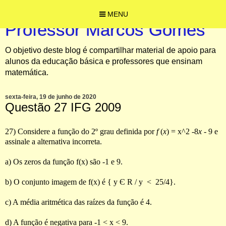
MENU
Professor Marcos Gomes
O objetivo deste blog é compartilhar material de apoio para
alunos da educação básica e professores que ensinam
matemática.
sexta-feira, 19 de junho de 2020
Questão 27 IFG 2009
27) Considere a função do 2º grau definida por
f
(
x
)
=
x^2
-
8
x
-
9 e
assinale a alternativa incorreta.
a) Os zeros da função f(x) são -1 e 9.
b) O conjunto imagem de f(x) é { y
Є
R / y
<
25/4}.
c) A média aritmética das raízes da função é 4.
d) A função é negativa para -1 < x < 9.