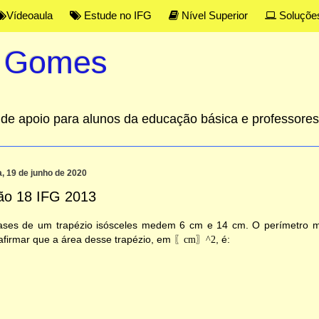
Vídeoaula
Estude no IFG
Nível Superior
Soluçõe
s Gomes
al de apoio para alunos da educação básica e professor
a, 19 de junho de 2020
ão 18 IFG 2013
ases de um trapézio isósceles medem 6 cm e 14 cm. O perímetro 
afirmar que a área desse trapézio, em
〖
cm〗^2
, é: