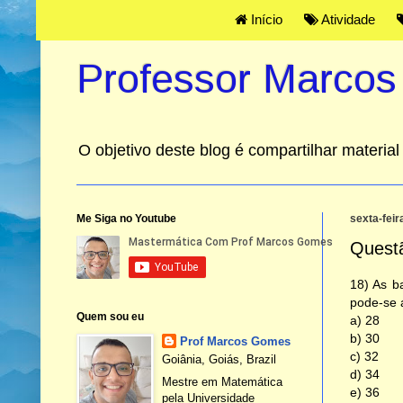
Início
Atividade
Professor Marco
O objetivo deste blog é compartilhar materi
Me Siga no Youtube
sexta-feir
Quest
18) As b
pode-se
Quem sou eu
a) 28
b) 30
Prof Marcos Gomes
c) 32
Goiânia, Goiás, Brazil
d) 34
Mestre em Matemática
e) 36
pela Universidade