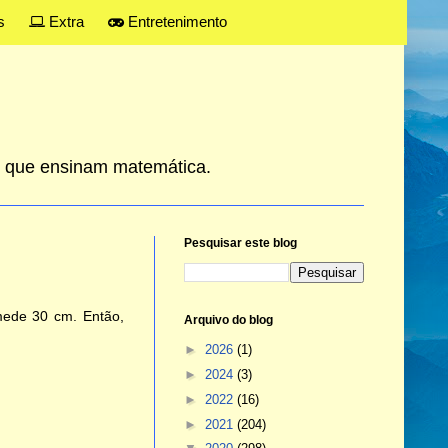
s
Extra
Entretenimento
es que ensinam matemática.
Pesquisar este blog
mede 30 cm. Então,
Arquivo do blog
►
2026
(1)
►
2024
(3)
►
2022
(16)
►
2021
(204)