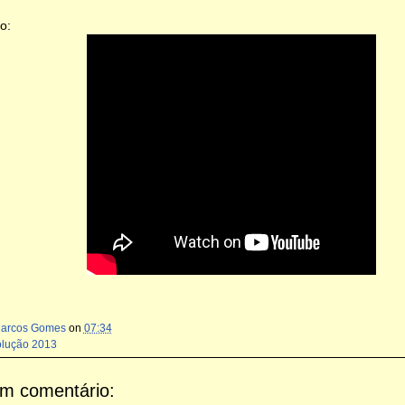
o:
Marcos Gomes
on
07:34
olução 2013
m comentário: