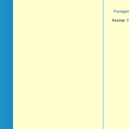
Postagem
Assinar:
P