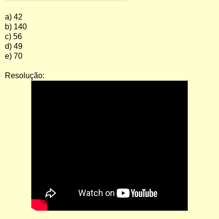
a) 42
b) 140
c) 56
d) 49
e) 70
Resolução: