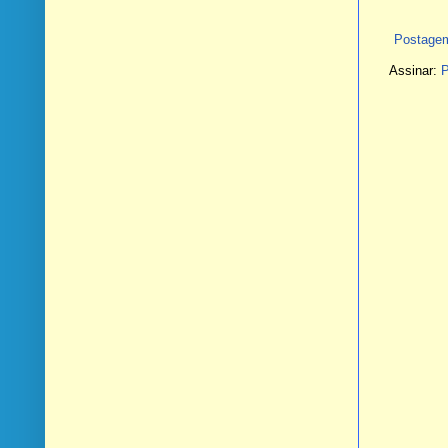
Postagem
Assinar:
P