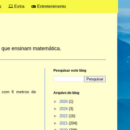
s
Extra
Entretenimento
es que ensinam matemática.
Pesquisar este blog
o com 6 metros de
Arquivo do blog
►
2026
(1)
►
2024
(3)
►
2022
(16)
►
2021
(204)