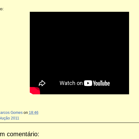
o:
Marcos Gomes
on
18:46
olução 2011
m comentário: