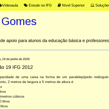
Vídeoaula
Estude no IFG
Nível Superior
Soluçõe
s Gomes
al de apoio para alunos da educação básica e professor
a, 19 de junho de 2020
ão 19 IFG 2012
pacidade de uma caixa na forma de um paralelepípedo retângul
to, 2 metros de largura e 5 metros de altura é:
os
tros
címetros cúbicos
 litros
litros