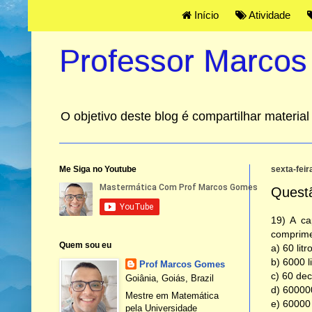
Início
Atividade
Professor Marco
O objetivo deste blog é compartilhar materi
Me Siga no Youtube
sexta-feir
Quest
19) A ca
comprimen
Quem sou eu
a) 60 litr
b) 6000 li
Prof Marcos Gomes
c) 60 de
Goiânia, Goiás, Brazil
d) 600000
Mestre em Matemática
e) 60000 
pela Universidade