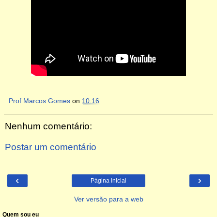
Prof Marcos Gomes
on
10:16
Nenhum comentário:
Postar um comentário
‹
›
Página inicial
Ver versão para a web
Quem sou eu