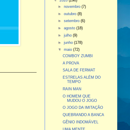
▼
2020
(298)
►
novembro
(7)
►
outubro
(8)
►
setembro
(6)
►
agosto
(18)
►
julho
(9)
►
junho
(178)
▼
maio
(72)
COWBOY ZUMBI
A PROVA
SALA DE FERMAT
ESTRELAS ALÉM DO
TEMPO
RAIN MAN
O HOMEM QUE
MUDOU O JOGO
O JOGO DA IMITAÇÃO
QUEBRANDO A BANCA
GÊNIO INDOMÁVEL
UMA MENTE