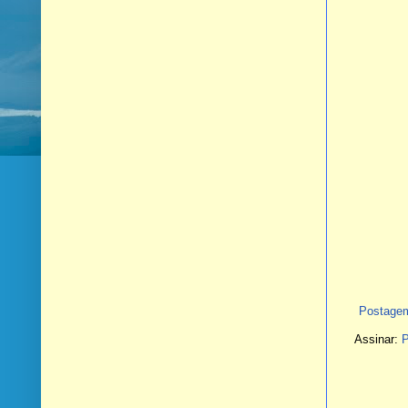
Postagem
Assinar:
P