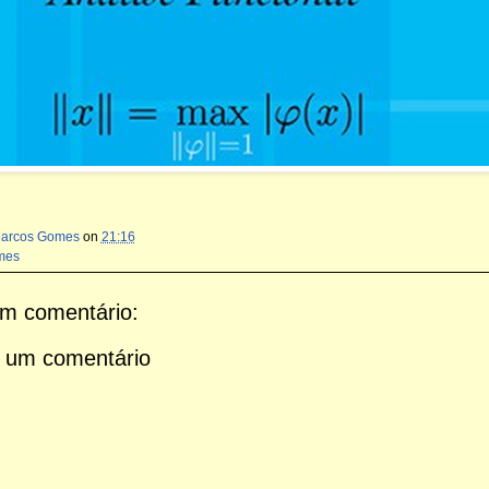
Marcos Gomes
on
21:16
mes
m comentário:
 um comentário