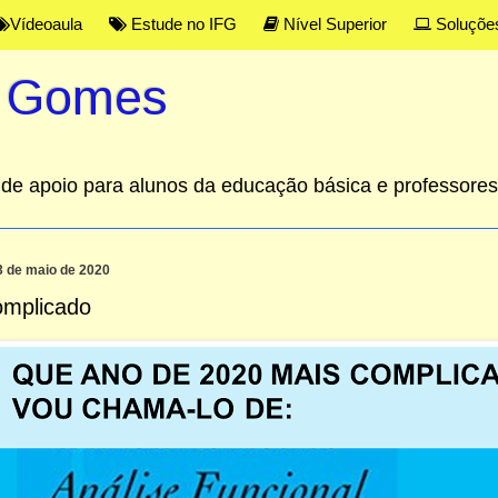
Vídeoaula
Estude no IFG
Nível Superior
Soluçõe
s Gomes
al de apoio para alunos da educação básica e professor
3 de maio de 2020
omplicado