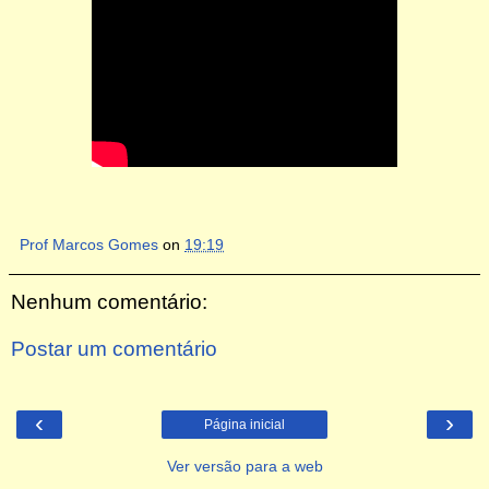
Prof Marcos Gomes
on
19:19
Nenhum comentário:
Postar um comentário
‹
›
Página inicial
Ver versão para a web