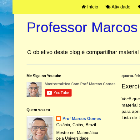
Início
Atividade
Professor Marco
O objetivo deste blog é compartilhar materi
Me Siga no Youtube
quarta-fei
Exercí
Você que 
material 
Quem sou eu
para apri
Lista de 
Prof Marcos Gomes
Goiânia, Goiás, Brazil
Mestre em Matemática
pela Universidade