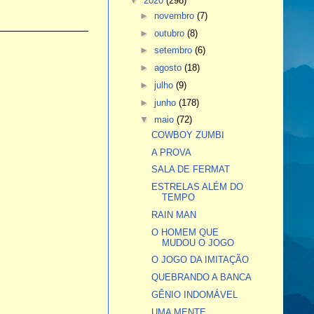
▼
2020
(298)
►
novembro
(7)
►
outubro
(8)
►
setembro
(6)
►
agosto
(18)
►
julho
(9)
►
junho
(178)
▼
maio
(72)
COWBOY ZUMBI
A PROVA
SALA DE FERMAT
ESTRELAS ALÉM DO
TEMPO
RAIN MAN
O HOMEM QUE
MUDOU O JOGO
O JOGO DA IMITAÇÃO
QUEBRANDO A BANCA
GÊNIO INDOMÁVEL
UMA MENTE