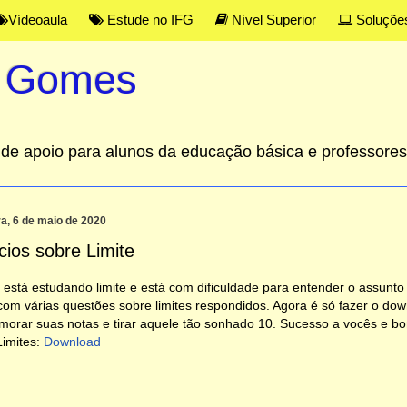
Vídeoaula
Estude no IFG
Nível Superior
Soluçõe
s Gomes
al de apoio para alunos da educação básica e professor
ra, 6 de maio de 2020
cios sobre Limite
está estudando limite e está com dificuldade para entender o assunto 
com várias questões sobre limites respondidos. Agora é só fazer o dow
morar suas notas e tirar aquele tão sonhado 10. Sucesso a vocês e bo
Limites:
Download