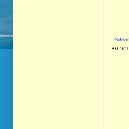
Postagem
Assinar:
P