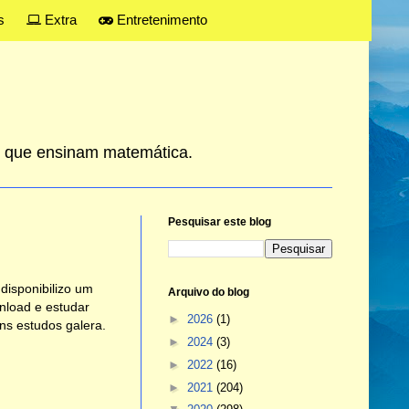
s
Extra
Entretenimento
es que ensinam matemática.
Pesquisar este blog
disponibilizo um
Arquivo do blog
nload e estudar
►
2026
(1)
ns estudos galera.
►
2024
(3)
►
2022
(16)
►
2021
(204)