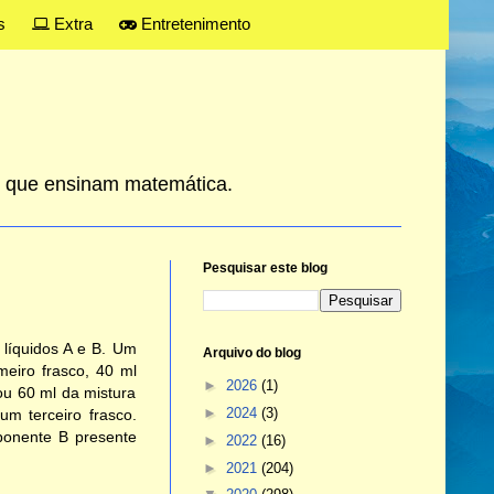
s
Extra
Entretenimento
es que ensinam matemática.
Pesquisar este blog
líquidos A e B. Um
Arquivo do blog
meiro frasco, 40 ml
►
2026
(1)
u 60 ml da mistura
►
2024
(3)
m terceiro frasco.
ponente B presente
►
2022
(16)
►
2021
(204)