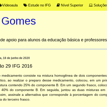
Vídeoaula
Estude no IFG
Nível Superior
Soluçõe
s Gomes
al de apoio para alunos da educação básica e professor
ra, 18 de junho de 2020
ão 29 IFG 2016
o medicamento consiste na mistura homogênea de dois componentes 
tico, ao realizar o preparo desse medicamento, colocou, em um pri
stura contendo 25% do componente B. Em um segundo frasco, coloco
 40% do componente B. Em seguida, juntou as duas misturas em u
sim, assinale a alternativa que corresponde à porcentagem do com
a do terceiro frasco
.