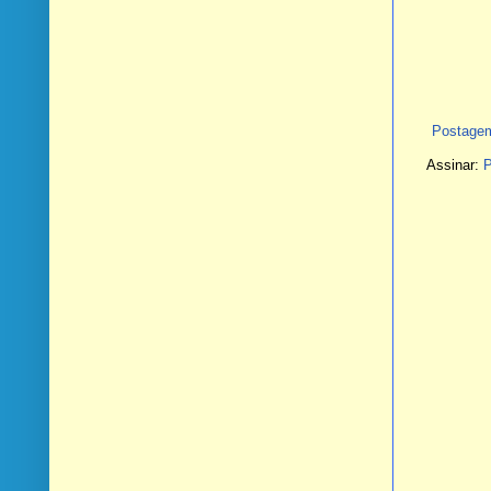
Postagem
Assinar:
P