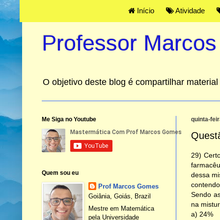
Início
Atividade
Professor Marco
O objetivo deste blog é compartilhar materi
Me Siga no Youtube
quinta-fei
Quest
29) Cert
farmacêu
Quem sou eu
dessa mi
contendo
Prof Marcos Gomes
Sendo as
Goiânia, Goiás, Brazil
na mistur
Mestre em Matemática
a) 24%
pela Universidade