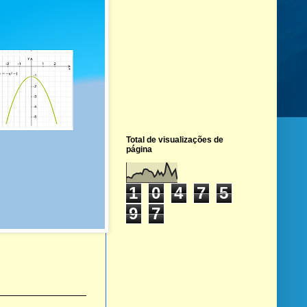
Total de visualizações de
página
1
0
4
7
5
9
7