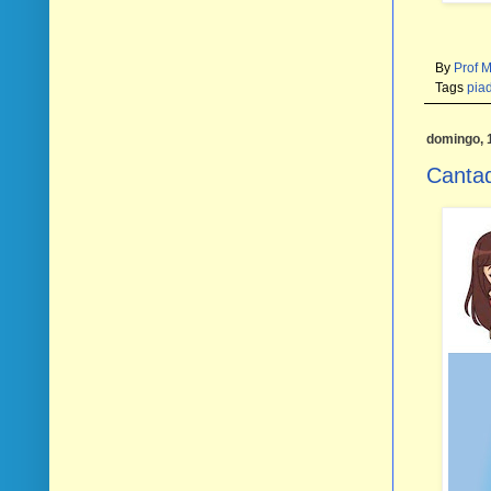
By
Prof 
Tags
pia
domingo, 
Canta