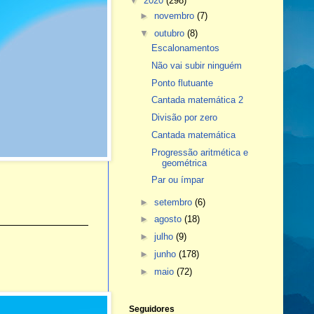
▼
2020
(298)
►
novembro
(7)
▼
outubro
(8)
Escalonamentos
Não vai subir ninguém
Ponto flutuante
Cantada matemática 2
Divisão por zero
Cantada matemática
Progressão aritmética e
geométrica
Par ou ímpar
►
setembro
(6)
►
agosto
(18)
►
julho
(9)
►
junho
(178)
►
maio
(72)
Seguidores