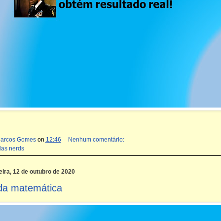
Marcos Gomes
on
12:46
Nenhum comentário:
das nerds
ira, 12 de outubro de 2020
da matemática