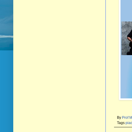
By
Prof 
Tags
pia