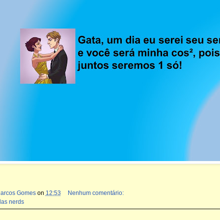
Marcos Gomes
on
12:53
Nenhum comentário:
das nerds