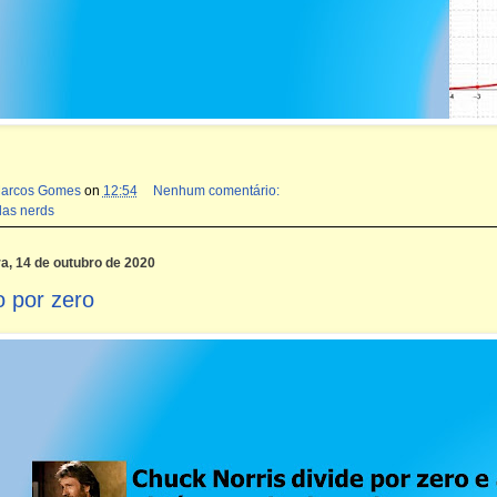
Marcos Gomes
on
12:54
Nenhum comentário:
das nerds
ra, 14 de outubro de 2020
o por zero