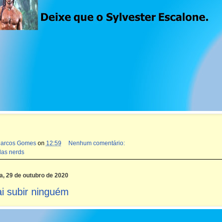
Marcos Gomes
on
12:59
Nenhum comentário:
das nerds
ra, 29 de outubro de 2020
i subir ninguém