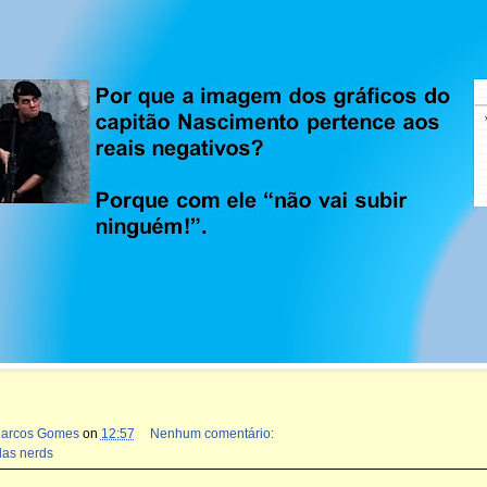
Marcos Gomes
on
12:57
Nenhum comentário:
das nerds