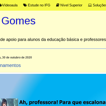
Vídeoaula
Estude no IFG
Nível Superior
Soluçõe
s Gomes
al de apoio para alunos da educação básica e professor
a, 30 de outubro de 2020
onamentos