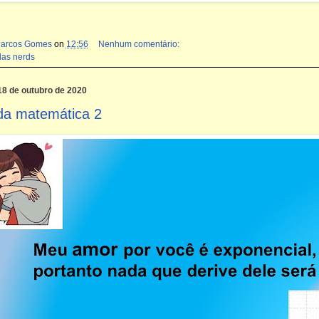
Marcos Gomes
on
12:56
Nenhum comentário:
das nerds
18 de outubro de 2020
da matemática 2