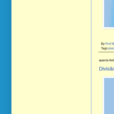
By
Prof 
Tags
pia
quarta-fei
Divisã