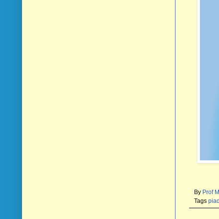
By
Prof 
Tags
pia