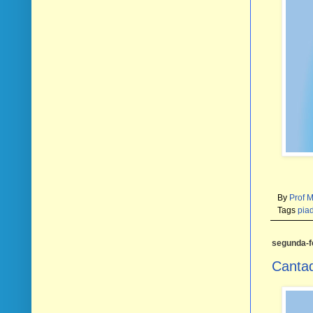
By
Prof 
Tags
pia
segunda-fe
Canta