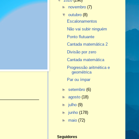
▼
2020
(298)
►
novembro
(7)
▼
outubro
(8)
Escalonamentos
Não vai subir ninguém
Ponto flutuante
Cantada matemática 2
Divisão por zero
Cantada matemática
Progressão aritmética e
geométrica
Par ou ímpar
►
setembro
(6)
►
agosto
(18)
►
julho
(9)
►
junho
(178)
►
maio
(72)
Seguidores