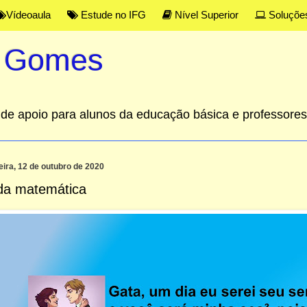
Vídeoaula
Estude no IFG
Nível Superior
Soluçõe
s Gomes
al de apoio para alunos da educação básica e professor
ira, 12 de outubro de 2020
da matemática