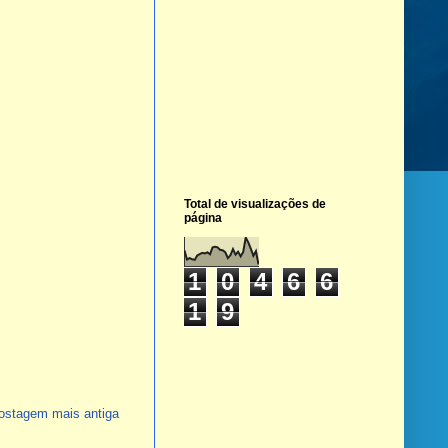
Total de visualizações de
página
1
0
4
6
6
1
9
ostagem mais antiga