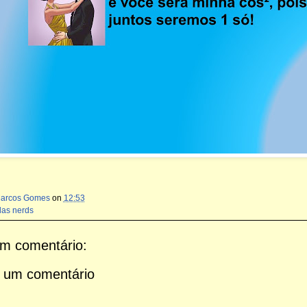
Marcos Gomes
on
12:53
das nerds
m comentário:
 um comentário