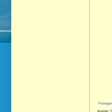
Postagem
Assinar:
P