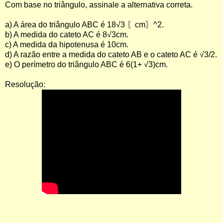
Com base no triângulo, assinale a alternativa
correta.
a) A área do triângulo ABC é 18
√
3
〖
cm〗^2
.
b) A medida do cateto AC é 8
√
3
cm.
c) A medida da hipotenusa é 10cm.
d) A razão entre a medida do cateto AB e o cateto AC é
√
3/2
.
e) O perímetro do triângulo ABC é 6(1+
√
3
)cm
.
Resolução: