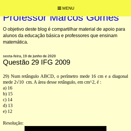
MENU
Professor Marcos Gomes
O objetivo deste blog é compartilhar material de apoio para
alunos da educação básica e professores que ensinam
matemática.
sexta-feira, 19 de junho de 2020
Questão 29 IFG 2009
29) Num retângulo ABCD, o perímetro mede 16 cm e a diagonal
mede 2
√10
cm. A área desse retângulo, em
cm^2
, é :
a) 16
b) 15
c) 14
d) 13
e) 12
Resolução: