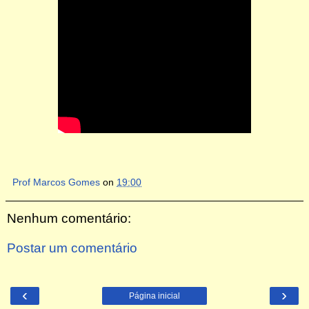
Prof Marcos Gomes
on
19:00
Nenhum comentário:
Postar um comentário
‹
›
Página inicial