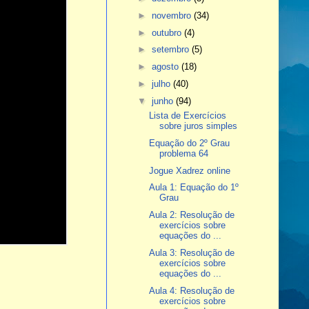
►
novembro
(34)
►
outubro
(4)
►
setembro
(5)
►
agosto
(18)
►
julho
(40)
▼
junho
(94)
Lista de Exercícios
sobre juros simples
Equação do 2º Grau
problema 64
Jogue Xadrez online
Aula 1: Equação do 1º
Grau
Aula 2: Resolução de
exercícios sobre
equações do ...
Aula 3: Resolução de
exercícios sobre
equações do ...
Aula 4: Resolução de
exercícios sobre