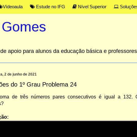
Vídeoaula
Estude no IFG
Nível Superior
Soluçõe
s Gomes
al de apoio para alunos da educação básica e professor
ra, 2 de junho de 2021
ões do 1º Grau Problema 24
oma de três números pares consecutivos é igual a 132. 
s?
ção: