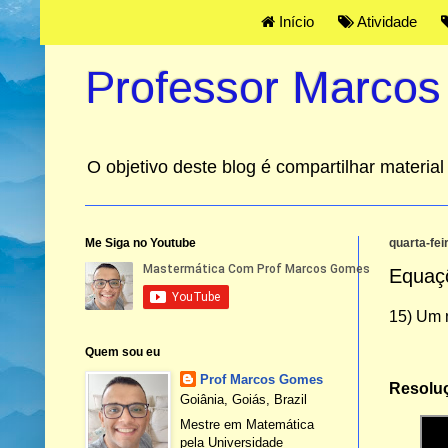
Início
Atividade
Professor Marco
O objetivo deste blog é compartilhar materi
Me Siga no Youtube
quarta-fei
Equaç
15) Um 
Quem sou eu
Prof Marcos Gomes
Resolu
Goiânia, Goiás, Brazil
Mestre em Matemática
pela Universidade