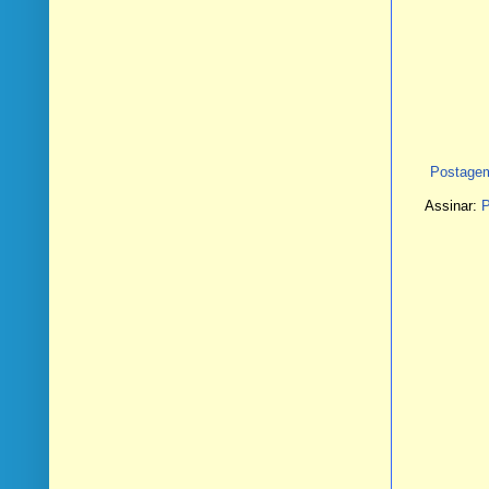
Postagem
Assinar:
P