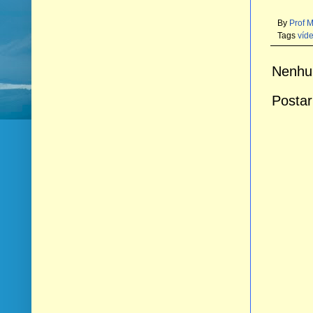
By
Prof 
Tags
víd
Nenhu
Postar