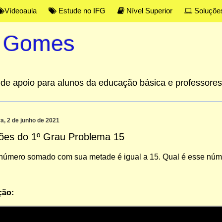
Vídeoaula
Estude no IFG
Nível Superior
Soluçõe
s Gomes
al de apoio para alunos da educação básica e professor
ra, 2 de junho de 2021
ões do 1º Grau Problema 15
número somado com sua metade é igual a 15. Qual é esse nú
ção: