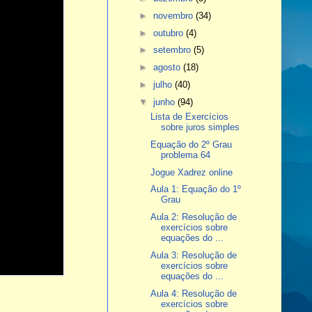
►
novembro
(34)
►
outubro
(4)
►
setembro
(5)
►
agosto
(18)
►
julho
(40)
▼
junho
(94)
Lista de Exercícios
sobre juros simples
Equação do 2º Grau
problema 64
Jogue Xadrez online
Aula 1: Equação do 1º
Grau
Aula 2: Resolução de
exercícios sobre
equações do ...
Aula 3: Resolução de
exercícios sobre
equações do ...
Aula 4: Resolução de
exercícios sobre