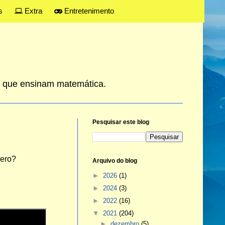
s
Extra
Entretenimento
es que ensinam matemática.
Pesquisar este blog
mero?
Arquivo do blog
►
2026
(1)
►
2024
(3)
►
2022
(16)
▼
2021
(204)
►
dezembro
(5)