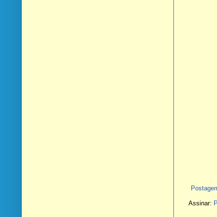
Postagem
Assinar:
P