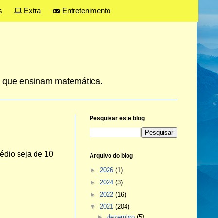
s
Extra
Entretenimento
es que ensinam matemática.
Pesquisar este blog
rédio seja
de
10
Arquivo do blog
►
2026
(1)
►
2024
(3)
►
2022
(16)
▼
2021
(204)
►
dezembro
(5)