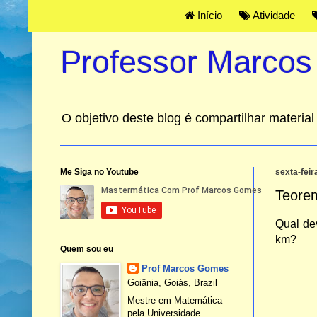
Início
Atividade
Professor Marco
O objetivo deste blog é compartilhar materi
Me Siga no Youtube
sexta-feir
Teorem
Qual
de
km?
Quem sou eu
Prof Marcos Gomes
Goiânia, Goiás, Brazil
Mestre em Matemática
pela Universidade