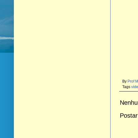
By
Prof 
Tags
víd
Nenhu
Postar