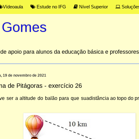
Vídeoaula
Estude no IFG
Nível Superior
Soluçõe
s Gomes
al de apoio para alunos da educação básica e professor
a, 19 de novembro de 2021
a de Pitágoras - exercício 26
ve
ser
a
altitude
do
balão
para
que
sua
distância
ao topo do p