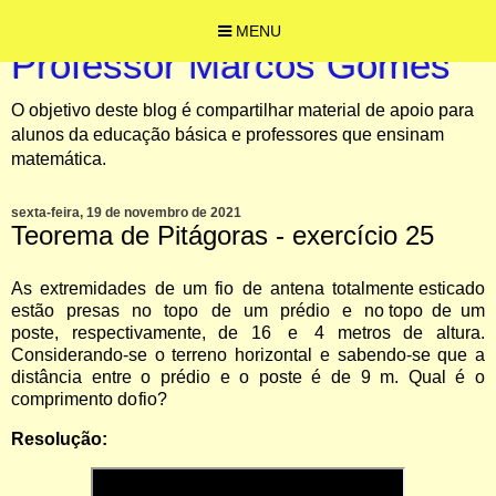
MENU
Professor Marcos Gomes
O objetivo deste blog é compartilhar material de apoio para
alunos da educação básica e professores que ensinam
matemática.
sexta-feira, 19 de novembro de 2021
Teorema de Pitágoras - exercício 25
As extremidades de um fio de antena totalmente
esticado
estão
presas
no
topo
de
um
prédio
e
no
topo
de
um
poste,
respectivamente,
de
16
e
4
metros
de
altura.
Considerando-se
o
terreno
horizontal
e
sabendo-se
que
a
distância
entre
o
prédio e o poste é de 9 m. Qual é o
comprimento do
fio?
Resolução: