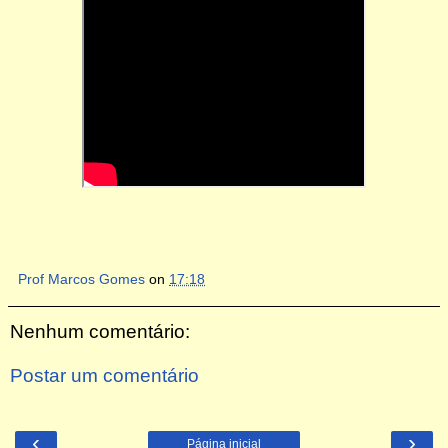
Prof Marcos Gomes
on
17:18
Nenhum comentário:
Postar um comentário
‹
›
Página inicial