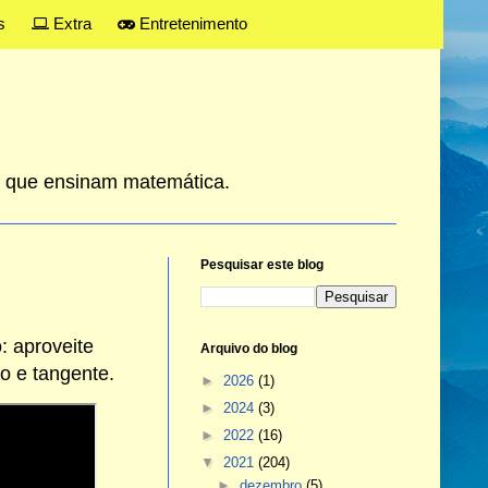
s
Extra
Entretenimento
es que ensinam matemática.
Pesquisar este blog
: aproveite
Arquivo do blog
o e tangente.
►
2026
(1)
►
2024
(3)
►
2022
(16)
▼
2021
(204)
►
dezembro
(5)