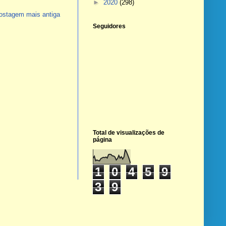
►
2020
(298)
ostagem mais antiga
Seguidores
Total de visualizações de
página
1
0
4
5
9
3
9