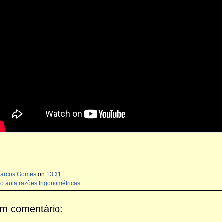
Marcos Gomes
on
13:31
o aula razões trigonométricas
m comentário: