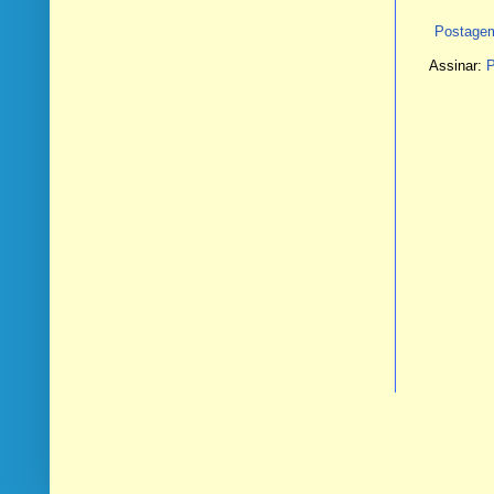
Postagem
Assinar:
P