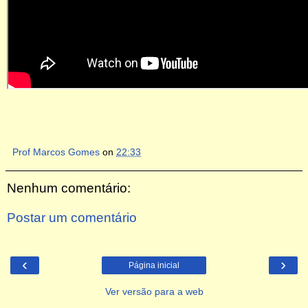
Prof Marcos Gomes
on
22:33
Nenhum comentário:
Postar um comentário
‹
›
Página inicial
Ver versão para a web