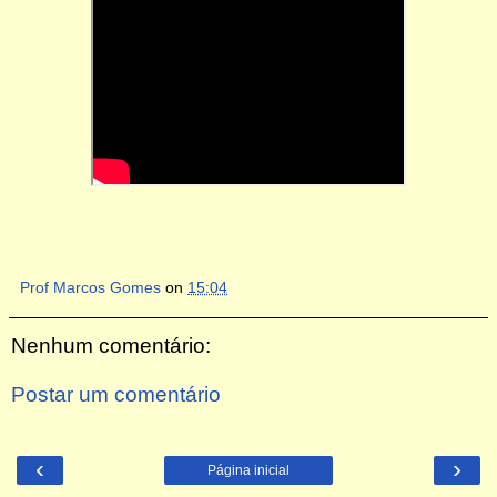
Prof Marcos Gomes
on
15:04
Nenhum comentário:
Postar um comentário
‹
›
Página inicial