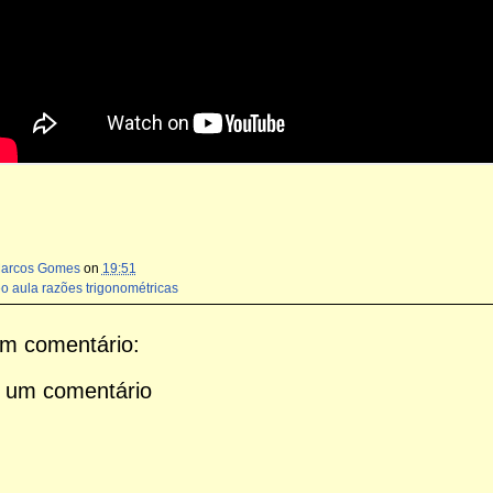
Marcos Gomes
on
19:51
o aula razões trigonométricas
m comentário:
 um comentário