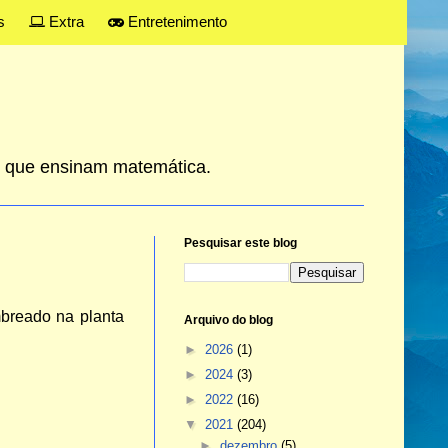
s
Extra
Entretenimento
es que ensinam matemática.
Pesquisar este blog
mbreado na planta
Arquivo do blog
►
2026
(1)
►
2024
(3)
►
2022
(16)
▼
2021
(204)
►
dezembro
(5)