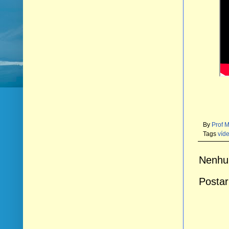
By
Prof 
Tags
víde
Nenhu
Postar