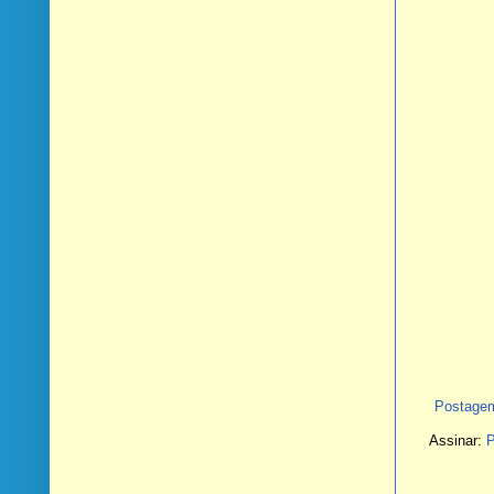
Postagem
Assinar:
P