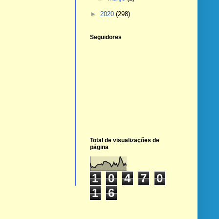
►
2020
(298)
Seguidores
Total de visualizações de
página
1
0
4
7
0
1
6