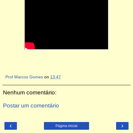
Prof Marcos Gomes
on
13:47
Nenhum comentário:
Postar um comentário
‹
›
Página inicial