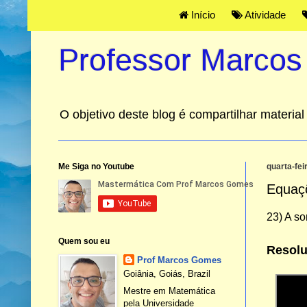
Início
Atividade
Professor Marco
O objetivo deste blog é compartilhar materi
Me Siga no Youtube
quarta-fei
Equaç
23) A s
Quem sou eu
Resolu
Prof Marcos Gomes
Goiânia, Goiás, Brazil
Mestre em Matemática
pela Universidade