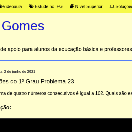
Vídeoaula
Estude no IFG
Nível Superior
Soluçõe
s Gomes
al de apoio para alunos da educação básica e professor
ra, 2 de junho de 2021
ões do 1º Grau Problema 23
oma de quatro números consecutivos é igual a 102. Quais são 
ção: