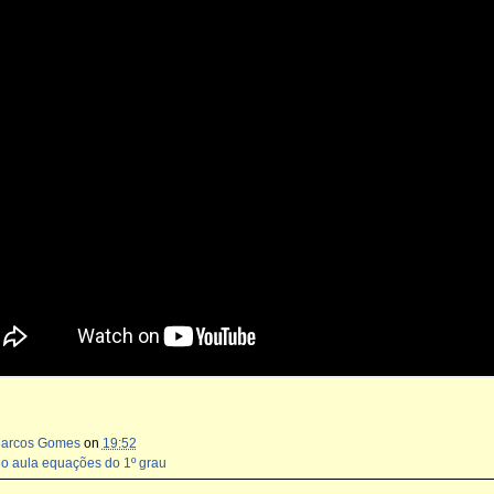
Marcos Gomes
on
19:52
eo aula equações do 1º grau