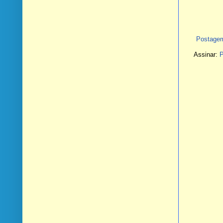
Postagem
Assinar:
P