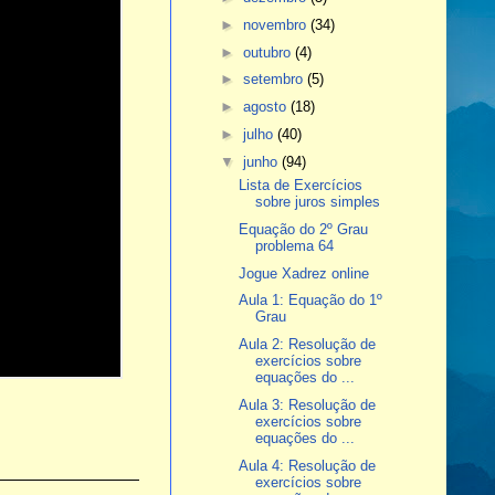
►
novembro
(34)
►
outubro
(4)
►
setembro
(5)
►
agosto
(18)
►
julho
(40)
▼
junho
(94)
Lista de Exercícios
sobre juros simples
Equação do 2º Grau
problema 64
Jogue Xadrez online
Aula 1: Equação do 1º
Grau
Aula 2: Resolução de
exercícios sobre
equações do ...
Aula 3: Resolução de
exercícios sobre
equações do ...
Aula 4: Resolução de
exercícios sobre