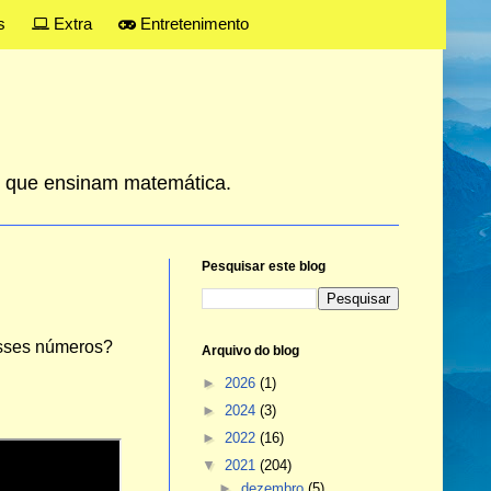
s
Extra
Entretenimento
es que ensinam matemática.
Pesquisar este blog
esses números?
Arquivo do blog
►
2026
(1)
►
2024
(3)
►
2022
(16)
▼
2021
(204)
►
dezembro
(5)