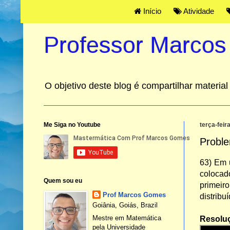
Início
Atividade
Professor Marco
O objetivo deste blog é compartilhar materi
Me Siga no Youtube
terça-feir
Proble
63) Em u
colocad
Quem sou eu
primeir
Prof Marcos Gomes
distrib
Goiânia, Goiás, Brazil
Mestre em Matemática
Resolu
pela Universidade