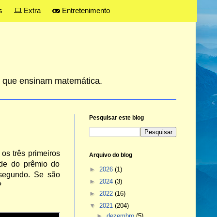
s
Extra
Entretenimento
es que ensinam matemática.
Pesquisar este blog
 os três primeiros
Arquivo do blog
de do prêmio do
►
2026
(1)
 segundo. Se são
►
2024
(3)
?
►
2022
(16)
▼
2021
(204)
►
dezembro
(5)