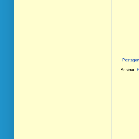
Postagem
Assinar:
P