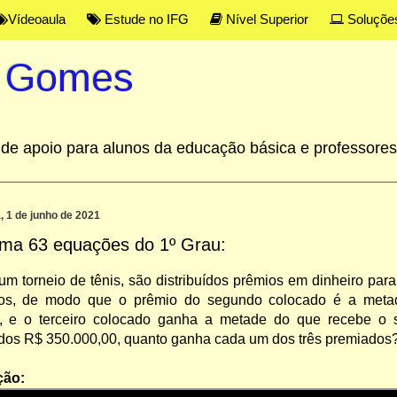
Vídeoaula
Estude no IFG
Nível Superior
Soluçõe
s Gomes
al de apoio para alunos da educação básica e professor
a, 1 de junho de 2021
ma 63 equações do 1º Grau:
m torneio de tênis, são distribuídos prêmios em dinheiro para
os, de modo que o prêmio do segundo colocado é a meta
o, e o terceiro colocado ganha a metade do que recebe o
uídos R$ 350.000,00, quanto ganha cada um dos três premiados
ção: