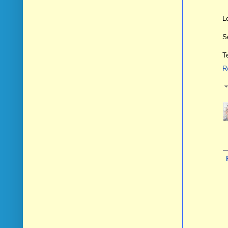
L
S
T
R