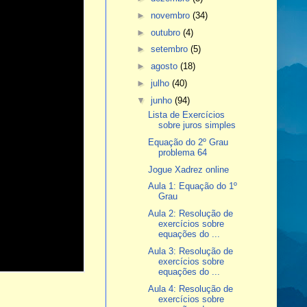
►
novembro
(34)
►
outubro
(4)
►
setembro
(5)
►
agosto
(18)
►
julho
(40)
▼
junho
(94)
Lista de Exercícios
sobre juros simples
Equação do 2º Grau
problema 64
Jogue Xadrez online
Aula 1: Equação do 1º
Grau
Aula 2: Resolução de
exercícios sobre
equações do ...
Aula 3: Resolução de
exercícios sobre
equações do ...
Aula 4: Resolução de
exercícios sobre