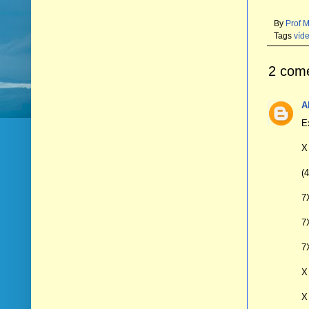
By
Prof 
Tags
víd
2 come
A
E
X
(
7
7
7
X
X