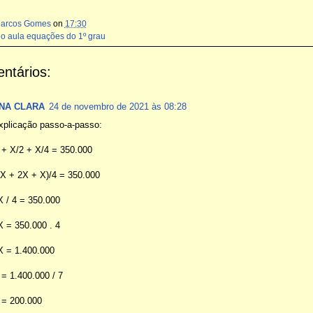
Marcos Gomes
on
17:30
eo aula equações do 1º grau
ntários:
NA CLARA
24 de novembro de 2021 às 08:28
xplicação passo-a-passo:
 + X/2 + X/4 = 350.000
4X + 2X + X)/4 = 350.000
X / 4 = 350.000
X = 350.000 . 4
X = 1.400.000
 = 1.400.000 / 7
 = 200.000