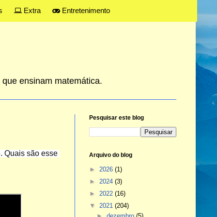
s
Extra
Entretenimento
es que ensinam matemática.
Pesquisar este blog
. Quais são esse 
Arquivo do blog
►
2026
(1)
►
2024
(3)
►
2022
(16)
▼
2021
(204)
►
dezembro
(5)