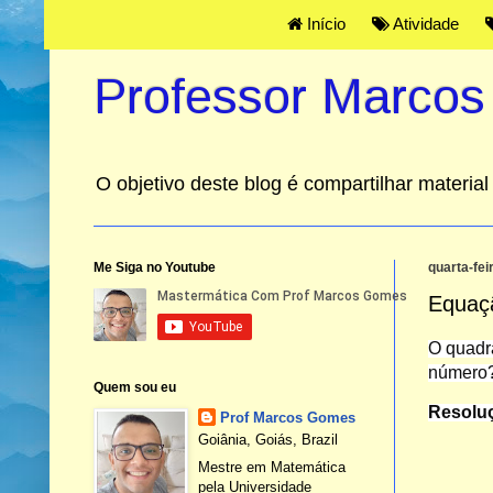
Início
Atividade
Professor Marco
O objetivo deste blog é compartilhar materi
Me Siga no Youtube
quarta-fei
Equaçã
O quadra
número
Quem sou eu
Resolu
Prof Marcos Gomes
Goiânia, Goiás, Brazil
Mestre em Matemática
pela Universidade