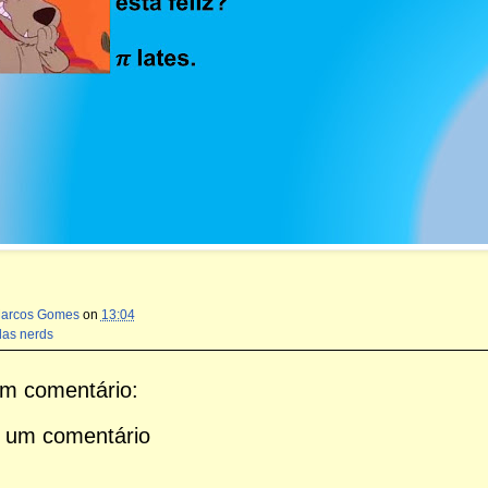
Marcos Gomes
on
13:04
das nerds
m comentário:
 um comentário