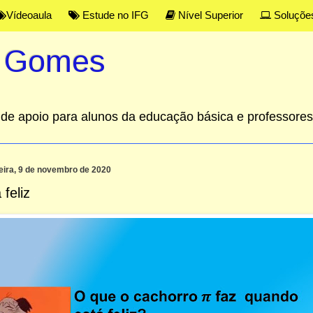
Vídeoaula
Estude no IFG
Nível Superior
Soluçõe
s Gomes
al de apoio para alunos da educação básica e professor
eira, 9 de novembro de 2020
 feliz