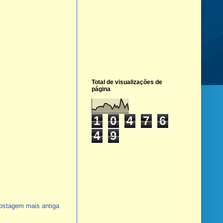
Total de visualizações de
página
1
0
4
7
6
4
9
ostagem mais antiga