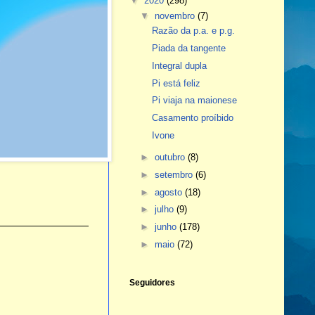
▼
2020
(298)
▼
novembro
(7)
Razão da p.a. e p.g.
Piada da tangente
Integral dupla
Pi está feliz
Pi viaja na maionese
Casamento proíbido
Ivone
►
outubro
(8)
►
setembro
(6)
►
agosto
(18)
►
julho
(9)
►
junho
(178)
►
maio
(72)
Seguidores