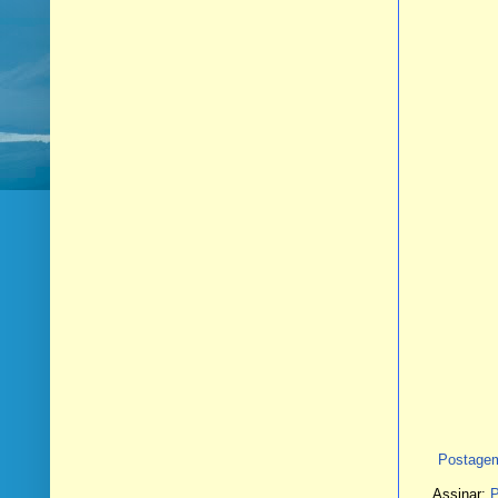
Postagem
Assinar:
P